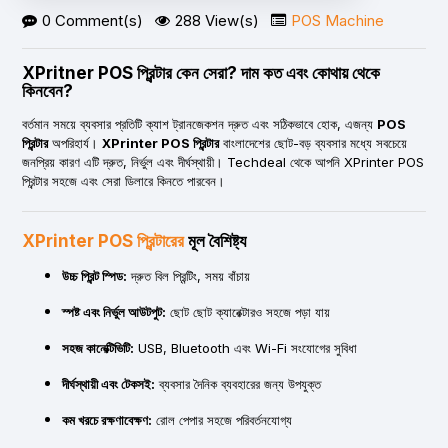
0 Comment(s)
288 View(s)
POS Machine
XPritner POS প্রিন্টার কেন সেরা? দাম কত এবং কোথায় থেকে
কিনবেন?
বর্তমান সময়ে ব্যবসার প্রতিটি ক্যাশ ট্রানজেকশন দ্রুত এবং সঠিকভাবে হোক, এজন্য
POS
প্রিন্টার
অপরিহার্য।
XPrinter POS প্রিন্টার
বাংলাদেশের ছোট-বড় ব্যবসার মধ্যে সবচেয়ে
জনপ্রিয় কারণ এটি দ্রুত, নির্ভুল এবং দীর্ঘস্থায়ী। Techdeal থেকে আপনি XPrinter POS
প্রিন্টার সহজে এবং সেরা ডিলারে কিনতে পারবেন।
XPrinter POS প্রিন্টারের
মূল বৈশিষ্ট্য
উচ্চ প্রিন্ট স্পিড:
দ্রুত বিল প্রিন্টিং, সময় বাঁচায়
স্পষ্ট এবং নির্ভুল আউটপুট:
ছোট ছোট ক্যারেক্টারও সহজে পড়া যায়
সহজ কানেক্টিভিটি:
USB, Bluetooth এবং Wi-Fi সংযোগের সুবিধা
দীর্ঘস্থায়ী এবং টেকসই:
ব্যবসার দৈনিক ব্যবহারের জন্য উপযুক্ত
কম খরচে রক্ষণাবেক্ষণ:
রোল পেপার সহজে পরিবর্তনযোগ্য