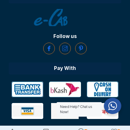
Follow us
Pay With
Need Help? Chat us
Now!