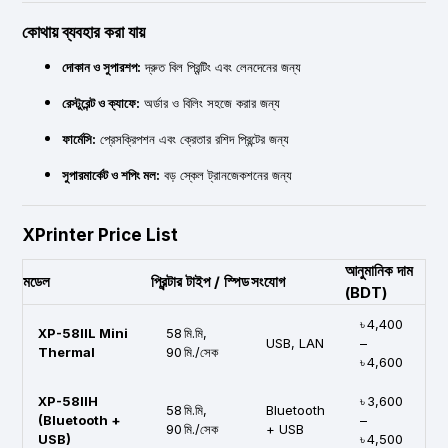
কোথায় ব্যবহার করা যায়
দোকান ও সুপারশপ:
দ্রুত বিল প্রিন্টিং এবং লেনদেনের জন্য
রেস্টুরেন্ট ও ক্যাফে:
অর্ডার ও বিলিং সহজে করার জন্য
ফার্মেসি:
প্রেসক্রিপশন এবং ক্রেতার রশিদ প্রিন্টের জন্য
সুপারমার্কেট ও শপিং মল:
বড় স্কেল ট্রানজেকশনের জন্য
XPrinter Price List
আনুমানিক দাম
মডেল
প্রিন্টার টাইপ / স্পিড
সংযোগ
(BDT)
৳ 4,400
XP-58IIL Mini
58 মি.মি,
USB, LAN
–
Thermal
90 মি./সেক
৳ 4,600
XP-58IIH
৳ 3,600
58 মি.মি,
Bluetooth
(Bluetooth +
–
90 মি./সেক
+ USB
USB)
৳ 4,500