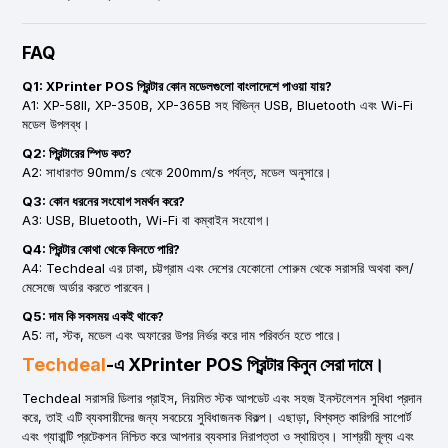
FAQ
Q1: XPrinter POS প্রিন্টার কোন মডেলগুলো বাংলাদেশে পাওয়া যায়?
A1: XP-58II, XP-350B, XP-365B সহ বিভিন্ন USB, Bluetooth এবং Wi-Fi
মডেল উপলব্ধ।
Q2: প্রিন্টারের স্পিড কত?
A2: সাধারণত 90mm/s থেকে 200mm/s পর্যন্ত, মডেল অনুসারে।
Q3: কোন ধরনের সংযোগ সমর্থন করে?
A3: USB, Bluetooth, Wi-Fi বা কম্বাইন সংযোগ।
Q4: প্রিন্টার কোথা থেকে কিনতে পারি?
A4: Techdeal এর ঢাকা, চট্টগ্রাম এবং দেশের যেকোনো শোরুম থেকে সরাসরি অথবা কল/
মেসেজে অর্ডার করতে পারবেন।
Q5: দাম কি সবসময় একই থাকে?
A5: না, স্টক, মডেল এবং অফারের উপর নির্ভর করে দাম পরিবর্তন হতে পারে।
Techdeal
-এ XPrinter POS প্রিন্টার কিনুন সেরা দামে।
Techdeal সরাসরি ডিলার প্রাইস, নিয়মিত স্টক আপডেট এবং সহজ ইনস্টলেশন সুবিধা প্রদান
করে, তাই এটি ব্যবসায়ীদের জন্য সবচেয়ে সুবিধাজনক বিকল্প। এছাড়া, বিশ্বস্ত কারিগরি সাপোর্ট
এবং গ্যারান্টি প্রটেকশন নিশ্চিত করে আপনার ব্যবসার নিরাপত্তা ও স্থায়িত্ব। সাশ্রয়ী মূল্য এবং