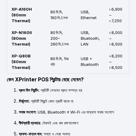
XP-A160H
৳ 6,900
80 মি.মি,
USB,
(80mm
–
160 মি./সেক
Ethernet
Thermal)
৳ 7,250
XP-N160II
80 মি.মি,
USB,
৳ 8,000
(80mm
200–
Bluetooth,
–
Thermal)
260 মি./সেক
LAN
৳ 8,500
XP-Q80B
৳ 8,200
80 মি.মি, উচ্চ
USB +
(80mm
–
গতি
Bluetooth
Thermal)
৳ 8,500
কেন XPrinter POS প্রিন্টার বেছে নেবেন?
দ্রুত বিল প্রিন্টিং:
প্রতিটি লেনদেন দ্রুত সম্পন্ন হয়
নির্ভুলতা:
প্রতিটি প্রিন্টে কোন ত্রুটি থাকে না
সহজ সংযোগ:
USB, Bluetooth বা Wi-Fi এর মাধ্যমে সহজ সংযোগ
দীর্ঘস্থায়ী ব্যবহার:
টেকসই এবং কম রক্ষণাবেক্ষণ
ব্যবসা-বান্ধব দাম:
সস্তা ও সেরা অফার