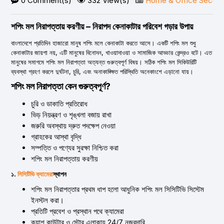
0 Comment(s)
332 View(s)
Home & Office Securit
শপিং মল নিরাপত্তায় করণীয় – নিরাপদ কেনাকাটার পরিবেশ গড়ার উপায়
বাংলাদেশে প্রতিদিন হাজারো মানুষ শপিং মলে কেনাকাটা করতে আসে। একটি শপিং মল শুধু
কেনাকাটার জায়গা নয়, এটি মানুষের বিনোদন, খাওয়াদাওয়া ও সামাজিক আড্ডার কেন্দ্রও বটে। এত
মানুষের সমাগমে শপিং মল নিরাপত্তা অত্যন্ত গুরুত্বপূর্ণ বিষয়। সঠিক শপিং মল সিকিউরিটি
ব্যবস্থা গ্রহণ করলে দুর্ঘটনা, চুরি, এবং অনাকাঙ্ক্ষিত পরিস্থিতি অনেকাংশে এড়ানো যায়।
শপিং মল নিরাপত্তা কেন গুরুত্বপূর্ণ?
চুরি ও ডাকাতি প্রতিরোধ
ভিড় নিয়ন্ত্রণ ও শৃঙ্খলা বজায় রাখা
জরুরি অবস্থায় দ্রুত পদক্ষেপ নেওয়া
গ্রাহকের আস্থা বৃদ্ধি
সম্পত্তি ও পণ্যের সুরক্ষা নিশ্চিত করা
শপিং মল নিরাপত্তায় করণীয়
১.
সিসিটিভি ক্যামেরা
স্থাপন
শপিং মল নিরাপত্তার প্রথম ধাপ হলো আধুনিক শপিং মল সিসিটিভি সিস্টেম
ইনস্টল করা।
প্রতিটি প্রবেশ ও প্রস্থান পথে ক্যামেরা
ক্যাশ কাউন্টার ও স্টোর এলাকায় 24/7 নজরদারি