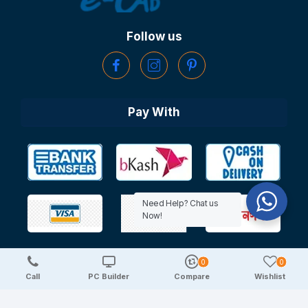
Follow us
Pay With
Need Help? Chat us
Now!
0
0
Copyright © 2025 TechDeal | All Rights Reserved
Call
PC Builder
Compare
Wishlist