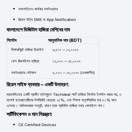
অফলাইনেও কার্যকর সফটওয়্যার
রিয়েল টাইম SMS বা App Notification
বাংলাদেশে ডিজিটাল হাজিরা মেশিনের দাম
সিস্টেম
আনুমানিক দাম (BDT)
ফিঙ্গারপ্রিন্ট হাজিরা ডিভাইস
৬,৫০০ – ১২,০০০৳
ফেস রিকগনিশন হাজিরা
১২,০০০ – ২৫,০০০৳
সফটওয়্যার সেটআপ
৫,০০০ – ১৫,০০০৳ (এককালীন)
রিয়েল লাইফ ব্যবহার – একটি উদাহরণ:
ময়মনসিংহের একটি গ্রামীণ হাইস্কুলে Techdeal স্মার্ট হাজিরা সিস্টেম ইনস্টল করার পর, ৩
মাসেই ছাত্রছাত্রীদের উপস্থিতি বেড়েছে ২৫%, এবং শিক্ষক অনুপস্থিতির হার ৫০% কমে
এসেছে। অভিভাবকরা সন্তুষ্ট, কারণ তারা প্রতিদিন হাজিরা তথ্য মোবাইলে পান।
সার্টিফিকেশন ও মান নিয়ন্ত্রণ:
CE Certified Devices